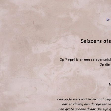
Er
Seizoens afs
Op 7 april is er een seizoensaf
Op die
M
Een ouderwets Ridderverhaal begi
dat er vlakbij een dorpje een 
Een grote groene draak die zijn 