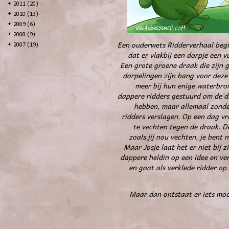
+
2011 (20)
+
2010 (13)
+
2009 (6)
+
2008 (9)
Een ouderwets Ridderverhaal begi
+
2007 (19)
dat er vlakbij een dorpje een 
Een grote groene draak die zijn 
dorpelingen zijn bang voor dez
meer bij hun enige waterbro
dappere ridders gestuurd om de dr
hebben, maar allemaal zonder 
ridders verslagen. Op een dag v
te vechten tegen de draak. D
zoals jij nou vechten, je bent n
Maar Josje laat het er niet bij z
dappere heldin op een idee en ver
en gaat als verklede ridder o
Maar dan ontstaat er iets moo