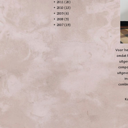
+
2011 (20)
+
2010 (13)
+
2009 (6)
+
2008 (9)
+
2007 (19)
Voor he
omdat h
uitge
compon
uitgev
in
combi
K