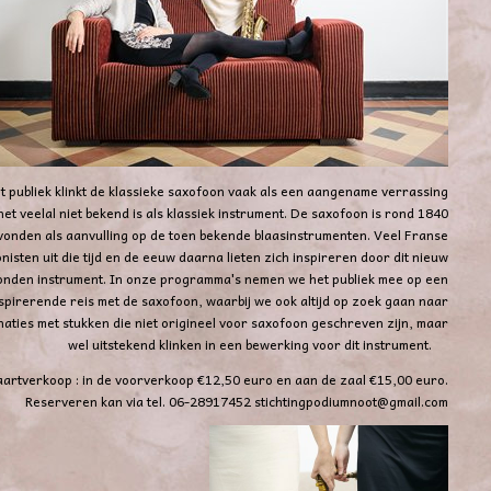
t publiek klinkt de klassieke saxofoon vaak als een aangename verrassing
et veelal niet bekend is als klassiek instrument. De saxofoon is rond 1840
vonden als aanvulling op de toen bekende blaasinstrumenten. Veel Franse
isten uit die tijd en de eeuw daarna lieten zich inspireren door dit nieuw
onden instrument. In onze programma's nemen we het publiek mee op een
spirerende reis met de saxofoon, waarbij we ook altijd op zoek gaan naar
naties met stukken die niet origineel voor saxofoon geschreven zijn, maar
wel uitstekend klinken in een bewerking voor dit instrument.
aartverkoop :
in de voorverkoop €12,50 euro en aan de zaal €15,00 euro.
Reserveren kan via tel. 06-28917452
stichtingpodiumnoot@gmail.com