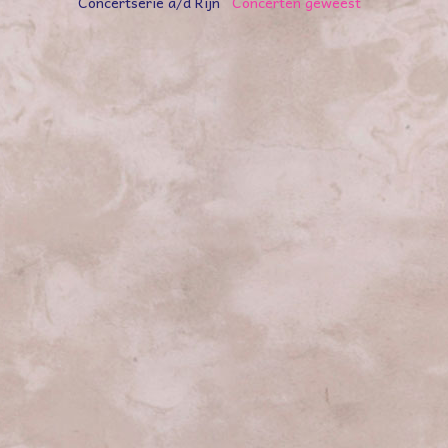
Concertserie a/d Rijn
Concerten geweest