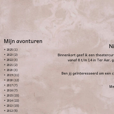
Mijn avonturen
N
+
2025 (1)
Binnenkort geef ik een theatercu
+
2023 (2)
vanaf 8 t/m 14 in Ter Aar, 
+
2022 (3)
+
2021 (2)
+
2020 (3)
Ben jij geïnteresseerd om een cu
+
2019 (11)
+
2018 (12)
+
2017 (7)
Me
+
2016 (7)
+
2015 (15)
+
2014 (22)
+
2013 (15)
+
2012 (5)