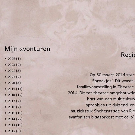
Mijn avonturen
Regi
+
2025 (1)
+
2023 (2)
+
2022 (3)
Op 30 maart 2014 start
+
2021 (2)
Sprookjes'. Dit wordt
+
2020 (3)
familievoorstelling in Theate
+
2019 (11)
2014. Dit tot theater omgebouwde
+
2018 (12)
hart van een multicultur
+
2017 (7)
sprookjes uit duizend-e
+
2016 (7)
muziekstuk Sheherazade van Rim
+
2015 (15)
symfonisch blaasorkest met cello'
+
2014 (22)
+
2013 (15)
+
2012 (5)