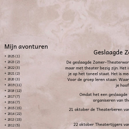
Mijn avonturen
Geslaagde 
+
2025 (1)
De geslaagde Zomer-Theaterwork
+
2023 (2)
maar met theater bezig zijn. Het i
+
2022 (3)
je op het toneel staat. Het is m
+
2021 (2)
Voor de groep leren staan. Waar z
+
2020 (3)
je hoof
+
2019 (11)
+
2018 (12)
Omdat het een geslaagde 
+
2017 (7)
organiseren van th
+
2016 (7)
+
2015 (15)
21 oktober de Theaterberen van 
+
2014 (22)
+
2013 (15)
22 oktober Theatertijgers van 
+
2012 (5)