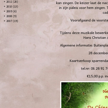
+
2011 (20)
kan zingen. De keizer laat de na
+
2010 (13)
in zijn paleis voor hem zingen.
+
2009 (6)
cad
+
2008 (9)
Voorafgaand de voorstel
+
2007 (19)
Tijdens deze muzikale bewerk
Hans Christian 
Algemene informatie: Buitenpl
28 december
Kaartverkoop
sparrenda
tel.nr: 06 28 91 
€15,00 p.p. i