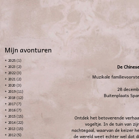
Mijn avonturen
+
2025 (1)
De Chines
+
2023 (2)
+
2022 (3)
Muzikale familievoorste
+
2021 (2)
+
2020 (3)
28 decemb
+
2019 (11)
Buitenplaats Spa
+
2018 (12)
+
2017 (7)
+
2016 (7)
+
2015 (15)
Ontdek het betoverende verhaal
+
2014 (22)
vogeltje. In de tuin van zi
+
2013 (15)
nachtegaal, waarvan de keizer he
+
2012 (5)
de wereld weet echter wel dat d