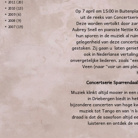
+
2011 (20)
+
2010 (13)
Op 7 april om 15:00 in Buitenpl
+
2009 (6)
uit de reeks van Concertser
+
2008 (9)
Deze worden vertolkt door zan
+
2007 (19)
Aubrey Snell en pianiste Nettie K
hun sporen in de muziek al rui
gelegenheid van deze concerts
gestoken. Zij gaan u laten gen
ook in Nederlanse vertaling
onvergetelijke liederen, zoals “e
Veen (naar “voir un ami ple
Concertserie Sparrendaal 
Muziek klinkt altijd mooier in ee
in Driebergen biedt in h
bijzondere concerten van hoge kwa
muziek tot Tango en van ‘n k
draad is dat de saxofoon altijd e
luisteren en ontdek de ve