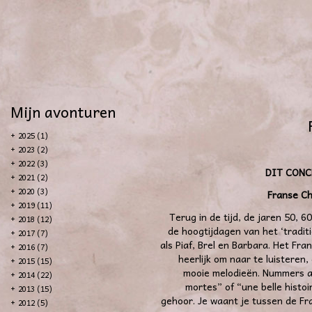
Mijn avonturen
+
2025 (1)
+
2023 (2)
+
2022 (3)
DIT CONC
+
2021 (2)
+
2020 (3)
Franse Ch
+
2019 (11)
Terug in de tijd, de jaren 50, 6
+
2018 (12)
de hoogtijdagen van het ‘tradit
+
2017 (7)
als Piaf, Brel en Barbara. Het Fra
+
2016 (7)
heerlijk om naar te luisteren
+
2015 (15)
mooie melodieën. Nummers als 
+
2014 (22)
mortes” of “une belle histo
+
2013 (15)
gehoor. Je waant je tussen de Fr
+
2012 (5)