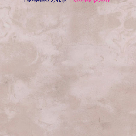
Concertserie a/d Rijn
Concerten geweest