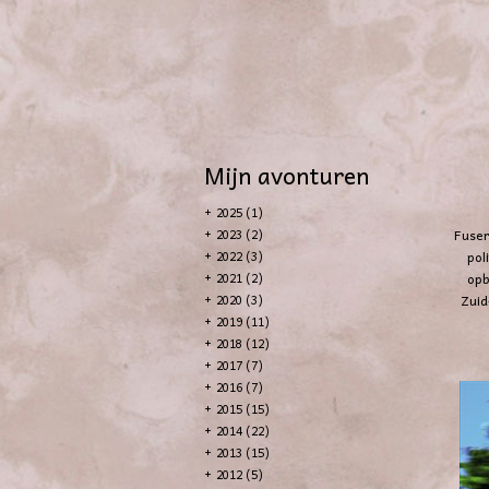
Mijn avonturen
+
2025 (1)
Fuser
+
2023 (2)
pol
+
2022 (3)
opb
+
2021 (2)
Zuid
+
2020 (3)
+
2019 (11)
+
2018 (12)
+
2017 (7)
+
2016 (7)
+
2015 (15)
+
2014 (22)
+
2013 (15)
+
2012 (5)