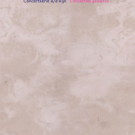
Concertserie a/d Rijn
Concerten geweest