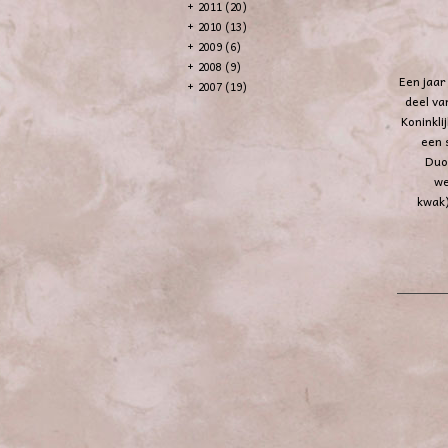
+
2011 (20)
+
2010 (13)
+
2009 (6)
+
2008 (9)
Een jaar
+
2007 (19)
deel va
Koninkli
een 
Duo 
we
kwak)