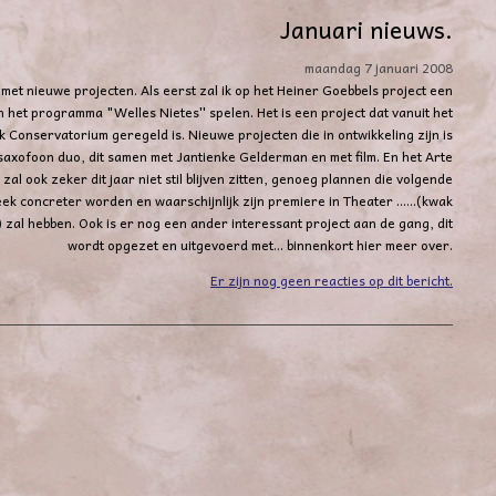
Januari nieuws.
maandag 7 januari 2008
 met nieuwe projecten. Als eerst zal ik op het Heiner Goebbels project een
n het programma "Welles Nietes'' spelen. Het is een project dat vanuit het
jk Conservatorium geregeld is.
Nieuwe projecten die in ontwikkeling zijn is
saxofoon duo, dit samen met Jantienke Gelderman en met film.
En het Arte
zal ook zeker dit jaar niet stil blijven zitten, genoeg plannen die volgende
ek concreter worden en waarschijnlijk zijn premiere in Theater ......(kwak
 zal hebben.
Ook is er nog een ander interessant project aan de gang, dit
wordt opgezet en uitgevoerd met... binnenkort hier meer over.
Er zijn nog geen reacties op dit bericht.