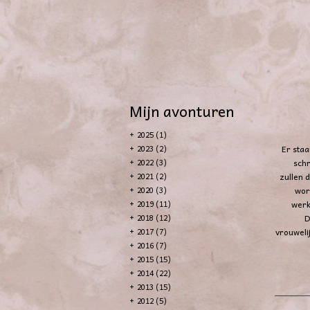
Mijn avonturen
+
2025 (1)
Er staa
+
2023 (2)
schr
+
2022 (3)
zullen 
+
2021 (2)
wor
+
2020 (3)
werk
+
2019 (11)
D
+
2018 (12)
vrouwelij
+
2017 (7)
+
2016 (7)
+
2015 (15)
+
2014 (22)
+
2013 (15)
+
2012 (5)