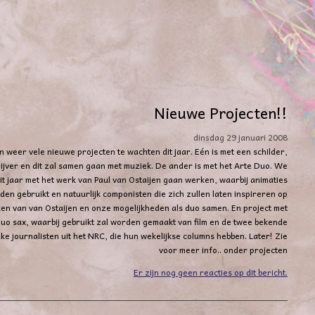
Nieuwe Projecten!!
dinsdag 29 januari 2008
n weer vele nieuwe projecten te wachten dit jaar. Eén is met een schilder,
ijver en dit zal samen gaan met muziek. De ander is met het Arte Duo. We
dit jaar met het werk van Paul van Ostaijen gaan werken, waarbij animaties
den gebruikt en natuurlijk componisten die zich zullen laten inspireren op
en van van Ostaijen en onze mogelijkheden als duo samen. En project met
uo sax, waarbij gebruikt zal worden gemaakt van film en de twee bekende
ke journalisten uit het NRC, die hun wekelijkse columns hebben. Later! Zie
voor meer info.. onder projecten
Er zijn nog geen reacties op dit bericht.