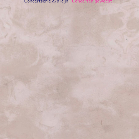
Concertserie a/d Rijn
Concerten geweest