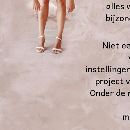
alles
bijzon
Niet e
instellinge
project 
Onder de 
m